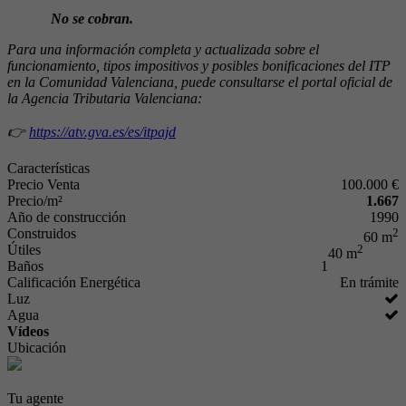
No se cobran.
Para una información completa y actualizada sobre el
funcionamiento, tipos impositivos y posibles bonificaciones del ITP
en la Comunidad Valenciana, puede consultarse el portal oficial de
la Agencia Tributaria Valenciana:
👉
https://atv.gva.es/es/itpajd
Características
Precio Venta
100.000 €
Precio/m²
1.667
Año de construcción
1990
Construidos
2
60 m
Útiles
2
40 m
Baños
1
Calificación Energética
En trámite
Luz
Agua
Vídeos
Ubicación
Tu agente