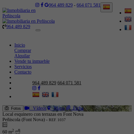
964 489 829
-
664 071 581
964 489 829
Toggle
navigation
Inicio
Comprar
Alquilar
Vende tu inmueble
Servicios
Contacto
964 489 829
664 071 581
Vídeos
Mapa
Ficha
Fotos
Local esquinero con terrazas en Font Nova
Peñiscola (Font Nova) -
REF. 1037
2
60 m