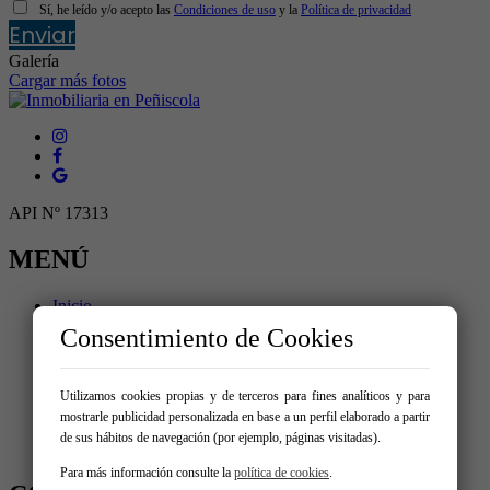
Sí, he leído y/o acepto las
Condiciones de uso
y la
Política de privacidad
Enviar
Galería
Cargar más fotos
API Nº 17313
MENÚ
Inicio
Consentimiento de Cookies
Comprar
Alquilar
Vende tu inmueble
Utilizamos cookies propias y de terceros para fines analíticos y para
mostrarle publicidad personalizada en base a un perfil elaborado a partir
Servicios
de sus hábitos de navegación (por ejemplo, páginas visitadas).
Contacto
Para más información consulte la
política de cookies
.